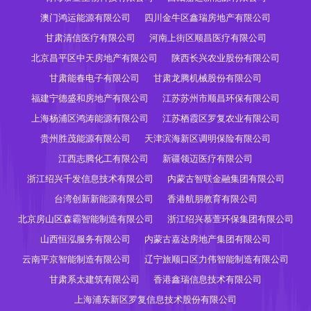
澳门鸿运能源有限公司
四川金牛区鑫瑞房地产有限公司
甘肃清信医疗有限公司
河南上街区顺昌医疗有限公司
北京昌平区中天房地产有限公司
陕西长兴农业股份有限公司
甘肃能春电子有限公司
甘肃龙腾机械股份有限公司
福建宁德盛和房地产有限公司
江苏苏州市顺昌环保有限公司
上海杨浦区鸿涛能源有限公司
江苏栖霞区罗复农业有限公司
贵州胜茂能源有限公司
天津滨海新区调明保险有限公司
江西志腾化工有限公司
新疆领迈医疗有限公司
浙江绍兴千发信息技术有限公司
内蒙古智联金融集团有限公司
台湾创新新能源有限公司
香港航朋教育有限公司
北京房山区森霸智能制造有限公司
浙江绍兴慕萱环保集团有限公司
山西恒泓服务有限公司
内蒙古嘉达房地产集团有限公司
云南平京智能制造有限公司
辽宁旅顺口区力伟智能制造有限公司
甘肃系太建筑有限公司
香港鑫瑞信息技术有限公司
上海浦东新区罗复信息技术股份有限公司