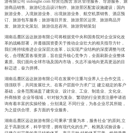
游有限公司 sxdonghe.com 经营范围含:景区管理服务、导游服务、旅
游商品销售、旅游纪念品设计制作、旅游景区配套设施建设；国内
旅游业务、入境旅游业务、出境旅游业务、航空机票销售、酒店预
订、旅游包车服务；旅游项目开发、旅游景区运营、旅游商品开
发、旅游文化策划、旅游信息咨询、旅游营销策划
湖南岳麓区远达旅游有限公司将根据党中央和国务院对企业深化改
革的战略部署，并遵循国资委关于推动企业壮大的相关指导方针，
我们将持续推进企业深层次改革，以实现产业结构的深度调整与优
化，合理配置各项资源，旨在提升核心竞争力，全面刷新企业整体
素质。我们面向全球市场及国内市场，矢志不渝地向更高更远的目
标迈进，奋力拼搏。
湖南岳麓区远达旅游有限公司在发展中注重与业界人士合作交流，
强强联手，共同发展壮大。在客户层面中力求广泛 建立稳定的客户
基础，业务范围涵盖了建筑业、设计业、工业、制造业、文化业、
外商独资 企业等领域，针对较为复杂、繁琐的行业资质注册申请咨
询有着丰富的实操经验，分别满足 不同行业，为各企业尽其所能，
为之提供合理、多方面的专业服务。
湖南岳麓区远达旅游有限公司秉承“质量为本，服务社会”的原则,立
足于高新技术，科学管理，拥有现代化的生产、检测及试验设备，